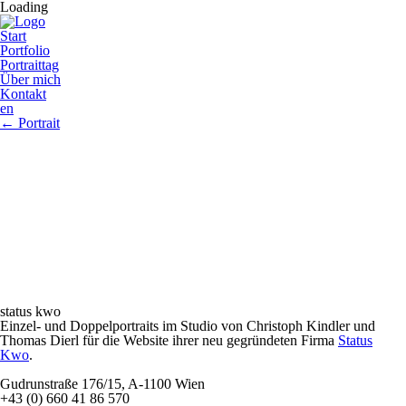
Loading
Start
Portfolio
Portraittag
Über mich
Kontakt
en
←
Portrait
status kwo
Einzel- und Doppelportraits im Studio von Christoph Kindler und
Thomas Dierl für die Website ihrer neu gegründeten Firma
Status
Kwo
.
Gudrunstraße 176/15, A-1100 Wien
+43 (0) 660 41 86 570