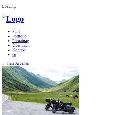
Loading
Start
Portfolio
Portraittag
Über mich
Kontakt
en
←
freie Arbeiten