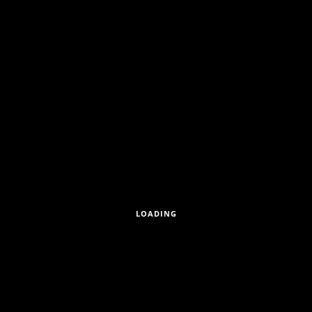
GUDRUNSTRASSE 176/15, A-1
LOADING