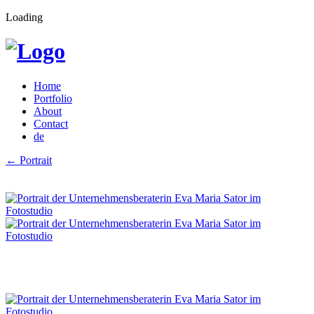
Loading
Home
Portfolio
About
Contact
de
←
Portrait